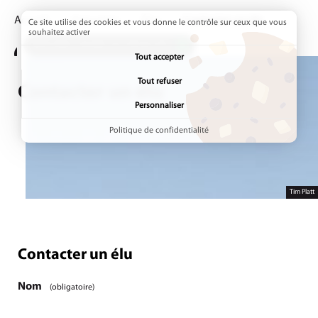
Accueil
Annuaires
Élus
Page active :
Contacter un élu
Ce site utilise des cookies et vous donne le contrôle sur ceux que vous
souhaitez activer
ADDTOANY (SHARE) EST DÉSACTIVÉ.
Tout accepter
Tout refuser
Contacter un élu
Personnaliser
Politique de confidentialité
Tim Platt
Contacter un élu
Étape
1
/1
Nom
(obligatoire)