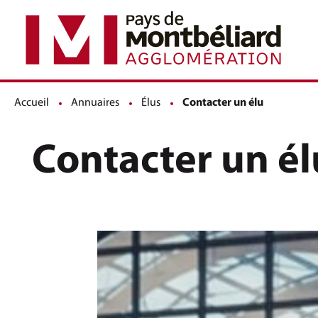
Accueil
Annuaires
Élus
Page active :
Contacter un élu
Contacter un él