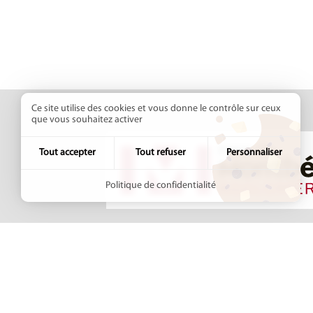
Ce site utilise des cookies et vous donne le contrôle sur ceux
que vous souhaitez activer
Tout accepter
Tout refuser
Personnaliser
Politique de confidentialité
Pays de Montbéliard
+33 (3
Agglomération
8 avenue des Alliés
Contac
BP 98407
25208 MONTBÉLIARD
Cedex