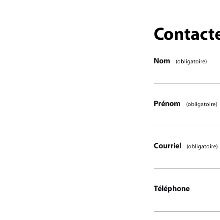
Étape
Contacte
1
/1
Nom
(obligatoire)
Prénom
(obligatoire)
Courriel
(obligatoire)
Téléphone