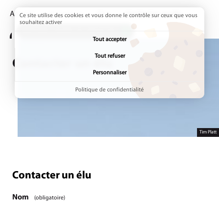
Accueil
Annuaires
Élus
Page active :
Contacter un élu
Ce site utilise des cookies et vous donne le contrôle sur ceux que vous
souhaitez activer
ADDTOANY (SHARE) EST DÉSACTIVÉ.
Tout accepter
Tout refuser
Contacter un élu
Personnaliser
Politique de confidentialité
Tim Platt
Contacter un élu
Étape
1
/1
Nom
(obligatoire)