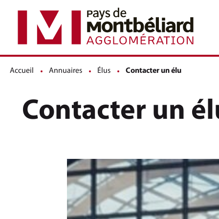
Accueil
Annuaires
Élus
Page active :
Contacter un élu
Contacter un él