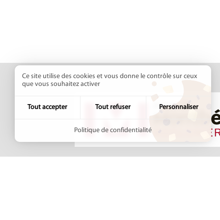
Ce site utilise des cookies et vous donne le contrôle sur ceux
que vous souhaitez activer
Tout accepter
Tout refuser
Personnaliser
Politique de confidentialité
Pays de Montbéliard
+33 (3
Agglomération
8 avenue des Alliés
Contac
BP 98407
25208 MONTBÉLIARD
Cedex