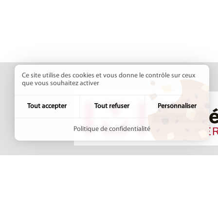
Ce site utilise des cookies et vous donne le contrôle sur ceux
que vous souhaitez activer
Tout accepter
Tout refuser
Personnaliser
Politique de confidentialité
Pays de Montbéliard
+33 (3
Agglomération
8 avenue des Alliés
Contac
BP 98407
25208 MONTBÉLIARD
Cedex