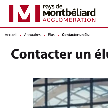
Accueil
Annuaires
Élus
Page active :
Contacter un élu
Contacter un él