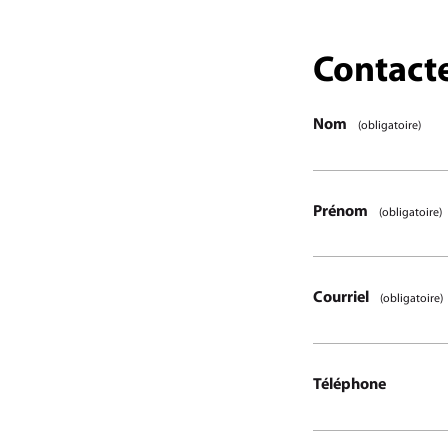
Étape
Contacte
1
/1
Nom
(obligatoire)
Prénom
(obligatoire)
Courriel
(obligatoire)
Téléphone