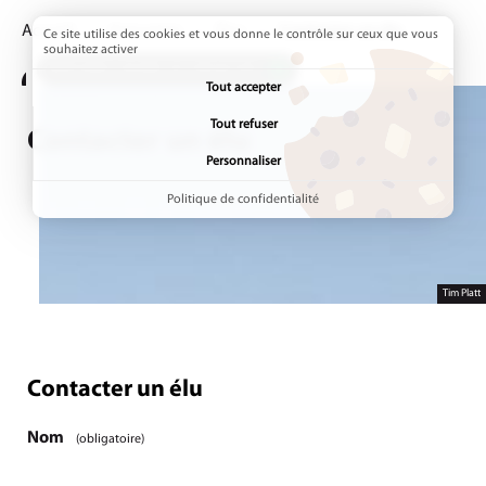
Accueil
Annuaires
Élus
Page active :
Contacter un élu
Ce site utilise des cookies et vous donne le contrôle sur ceux que vous
souhaitez activer
ADDTOANY (SHARE) EST DÉSACTIVÉ.
Tout accepter
Tout refuser
Contacter un élu
Personnaliser
Politique de confidentialité
Tim Platt
Contacter un élu
Étape
1
/1
Nom
(obligatoire)