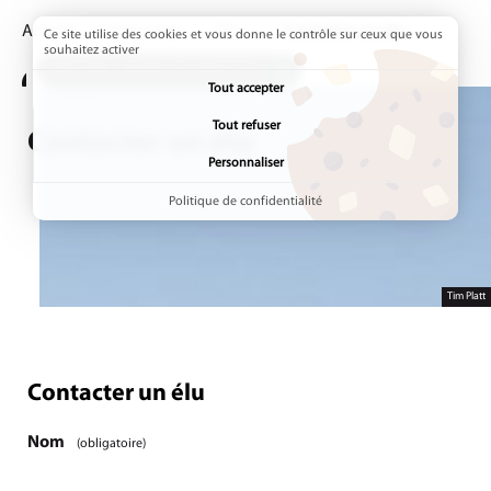
Accueil
Annuaires
Élus
Page active :
Contacter un élu
Ce site utilise des cookies et vous donne le contrôle sur ceux que vous
souhaitez activer
ADDTOANY (SHARE) EST DÉSACTIVÉ.
Tout accepter
Tout refuser
Contacter un élu
Personnaliser
Politique de confidentialité
Tim Platt
Contacter un élu
Étape
1
/1
Nom
(obligatoire)