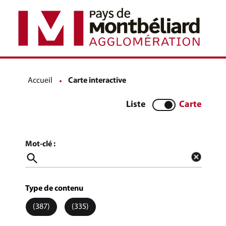
Carte interactive
Accueil
Page active :
Carte interactive
Liste
Carte
Masquer la
Afficher la
Filtrer les résultats
Mot-clé :
Réinitialiser l
Type de contenu
(
387
)
(
335
)