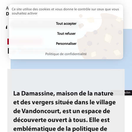
Accueil
Vivre ici
La préservation du territoire
Page ac
La
Ce site utilise des cookies et vous donne le contrôle sur ceux que vous
Damassine
souhaitez activer
Tout accepter
ADDTOANY (SHARE) EST DÉSACTIVÉ.
Tout refuser
ENVIRONNEMENT
Personnaliser
La Damassine
Politique de confidentialité
La Damassine, maison de la nature
Samuel Coulon
et des vergers située dans le village
de Vandoncourt, est un espace de
découverte ouvert à tous. Elle est
emblématique de la politique de