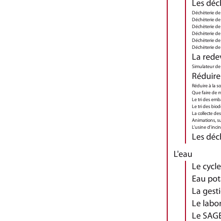
Les déch
Déchèterie de
Déchèterie de
Déchèterie d
Déchèterie de
Déchèterie d
Déchèterie de
La rede
Simulateur de 
Réduire 
Réduire à la s
Que faire de m
Le tri des emb
Le tri des bio
La collecte d
Animations, su
L’usine d’inc
Les déc
L'eau
Le cycle
Eau pot
La gest
Le labo
Le SAGE