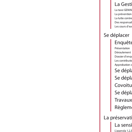
La Gest
La taxe GEMAP
La prévention
La lutte contre
Des responsab
Les cours d'ea
Se déplacer
Enquête
Présentation
Déroulement
Dossier d'enq
Les contributi
Approbation d
Se dépl
Se dépl
Covoitu
Se dépl
Travaux
Règleme
La préservati
La sens
L'agenda 1,2,3.