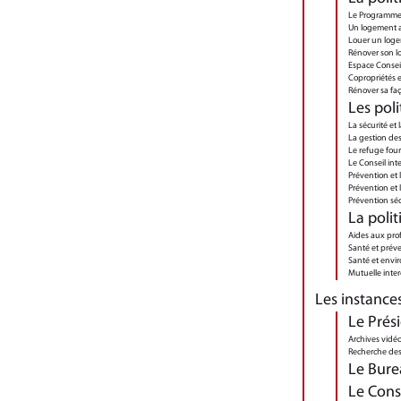
Le Programme 
Un logement a
Louer un loge
Rénover son l
Espace Consei
Copropriétés 
Rénover sa fa
Les poli
La sécurité et 
La gestion des
Le refuge four
Le Conseil int
Prévention et l
Prévention et 
Prévention séc
La poli
Aides aux pro
Santé et prév
Santé et env
Mutuelle int
Les instanc
Le Prés
Archives vidé
Recherche des 
Le Bure
Le Cons