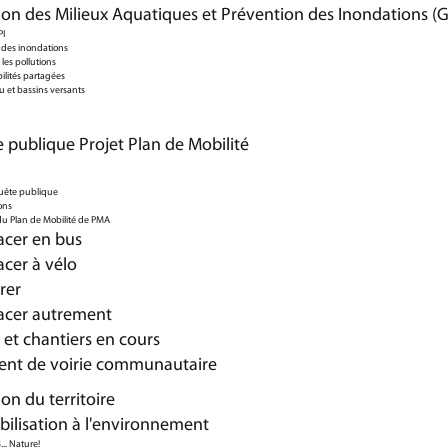
ion des Milieux Aquatiques et Prévention des Inondations (
I
 des inondations
 les pollutions
ilités partagées
u et bassins versants
 publique Projet Plan de Mobilité
uête publique
ons
u Plan de Mobilité de PMA
acer en bus
acer à vélo
rer
acer autrement
 et chantiers en cours
nt de voirie communautaire
on du territoire
ibilisation à l'environnement
.. Nature!