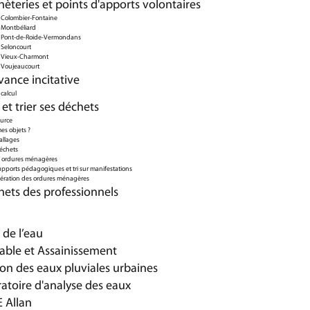
èteries et points d'apports volontaires
 Colombier-Fontaine
 Montbéliard
e Pont-de-Roide-Vermondans
 Seloncourt
e Vieux-Charmont
 Voujeaucourt
vance incitative
calcul
et trier ses déchets
ource
es objets ?
allages
déchets
es ordures ménagères
pports pédagogiques et tri sur manifestations
inération des ordures ménagères
hets des professionnels
 de l’eau
able et Assainissement
ion des eaux pluviales urbaines
ratoire d'analyse des eaux
 Allan