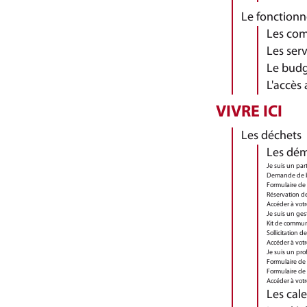
Le fonction
Les co
Les serv
Le bud
L'accès 
VIVRE ICI
Les déchets
Les dém
Je suis un part
Demande de b
Formulaire de
Réservation d
Accéder à vot
Je suis un ge
Kit de communi
Sollicitation 
Accéder à votr
Je suis un pro
Formulaire de
Formulaire de
Accéder à votr
Les cale