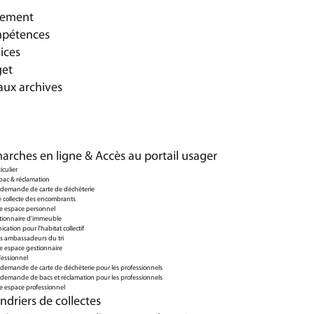
nement
mpétences
ices
get
aux archives
arches en ligne & Accès au portail usager
iculier
ac & réclamation
 demande de carte de déchèterie
e collecte des encombrants
re espace personnel
stionnaire d'immeuble
cation pour l'habitat collectif
des ambassadeurs du tri
e espace gestionnaire
fessionnel
 demande de carte de déchèterie pour les professionnels
 demande de bacs et réclamation pour les professionnels
e espace professionnel
ndriers de collectes