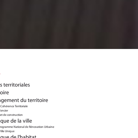
O
 territoriales
toire
gement du territoire
Cohérence Territoriale
foncier
et de construction
ique de la ville
rogramme National de Rénovation Urbaine
Ville Unique
ique de l'habitat