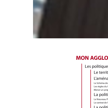
MON AGGL
Les politiques
Le terri
L'aména
Le Schéma de 
Les règles du 
Mener un proj
La polit
Le Nouveau P
Le contrat de 
La polit