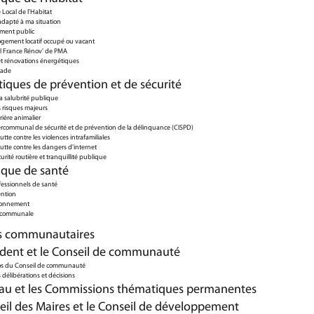
Local de l'Habitat
dapté à ma situation
ment public
ogement locatif occupé ou vacant
l France Rénov' de PMA
et rénovations énergétiques
çade
tiques de prévention et de sécurité
la salubrité publique
 risques majeurs
rière animalier
ercommunal de sécurité et de prévention de la délinquance (CISPD)
utte contre les violences intrafamiliales
lutte contre les dangers d'internet
urité routière et tranquillité publique
tique de santé
fessionnels de santé
ention
ironnement
ercommunale
es communautaires
ident et le Conseil de communauté
os du Conseil de communauté
délibérations et décisions
au et les Commissions thématiques permanentes
eil des Maires et le Conseil de développement