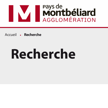
Accueil
Page active :
Recherche
Recherche