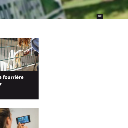
DR
e fourrière
r