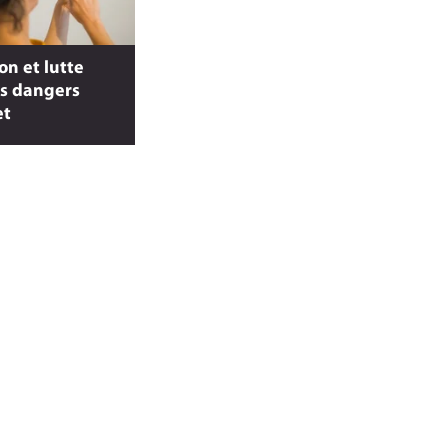
on et lutte
es dangers
et