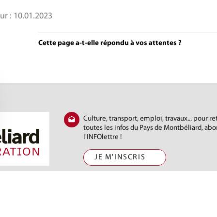
ur :
10.01.2023
Cette page a-t-elle répondu à vos attentes ?
Culture, transport, emploi, travaux... pour r
toutes les infos du Pays de Montbéliard, ab
l'INFOlettre !
JE M'INSCRIS
) 81 31 88 88
t