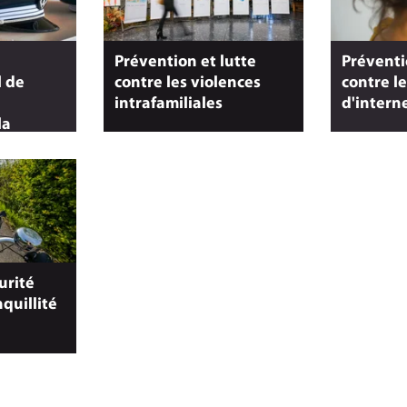
Prévention et lutte
Préventi
 de
contre les violences
contre l
intrafamiliales
d'intern
la
CISPD)
urité
nquillité