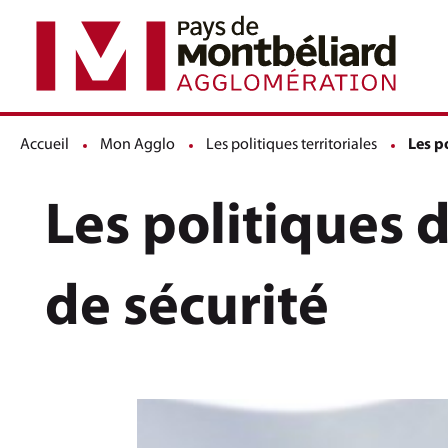
Accueil
Mon Agglo
Les politiques territoriales
Page a
Les p
Les politiques 
de sécurité