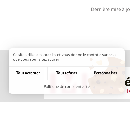
Dernière mise à jo
Ce site utilise des cookies et vous donne le contrôle sur ceux
que vous souhaitez activer
Tout accepter
Tout refuser
Personnaliser
Politique de confidentialité
Pays de Montbéliard
+33 (3
Agglomération
8 avenue des Alliés
Contac
BP 98407
25208 MONTBÉLIARD