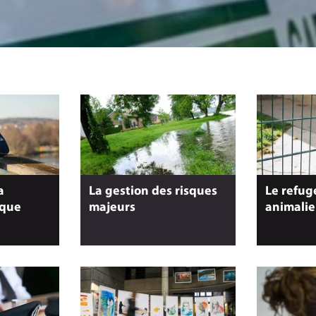
a
La gestion des risques
Le refug
ique
majeurs
animalie