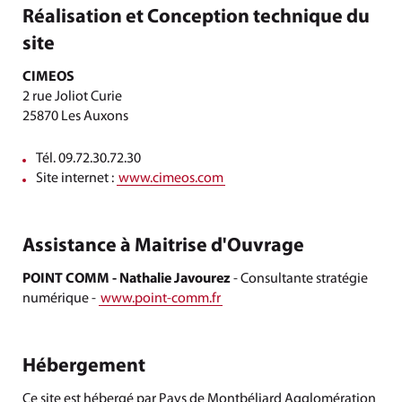
Réalisation et Conception technique du
site
CIMEOS
2 rue Joliot Curie
25870 Les Auxons
Tél. 09.72.30.72.30
Site internet :
www.cimeos.com
Assistance à Maitrise d'Ouvrage
POINT COMM - Nathalie Javourez
- Consultante stratégie
numérique -
www.point-comm.fr
Hébergement
Ce site est hébergé par Pays de Montbéliard Agglomération