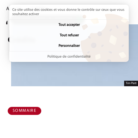
Accueil
Page active :
Crédits
Ce site utilise des cookies et vous donne le contrôle sur ceux que vous
souhaitez activer
ADDTOANY (SHARE) EST DÉSACTIVÉ.
Tout accepter
Tout refuser
Crédits
Personnaliser
Politique de confidentialité
Tim Platt
SOMMAIRE