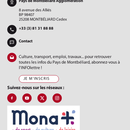
Pays de Montbéliard Agglomération
8 avenue des Alliés
BP 98407
25208 MONTBÉLIARD Cedex
+33 (3) 81 31 88 88
Contact
Culture, transport, emploi, travaux... pour retrouver
toutes les infos du Pays de Montbéliard, abonnez-vous à
l'INFOlettre !
JE M'INSCRIS
Suivez-nous sur les réseaux :
Suivez-nous sur Facebook, J'aime le Pays de Montbéliard
Suivez-nous sur Youtube, Pays de Montbéliard Agglomé
Suivez-nous sur X, Pays de Montbéliard
Suivez-nous sur Instagram, Pays de Mon