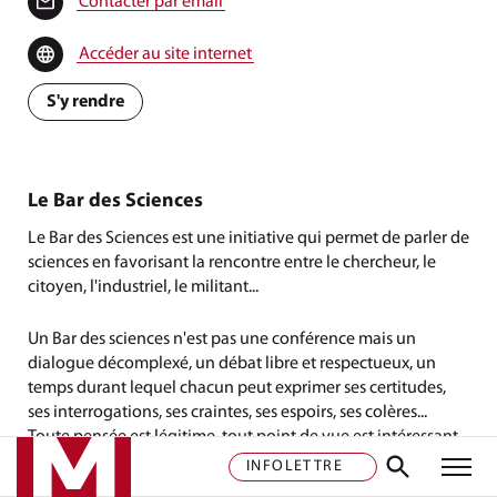
Contacter par email
Accéder au site internet
S'y rendre
Le Bar des Sciences
Le Bar des Sciences est une initiative qui permet de parler de
sciences en favorisant la rencontre entre le chercheur, le
citoyen, l'industriel, le militant...
Un Bar des sciences n'est pas une conférence mais un
dialogue décomplexé, un débat libre et respectueux, un
temps durant lequel chacun peut exprimer ses certitudes,
ses interrogations, ses craintes, ses espoirs, ses colères...
Toute pensée est légitime, tout point de vue est intéressant
dans le respect mutuel. Entrée libre et gratuite.
INFOLETTRE