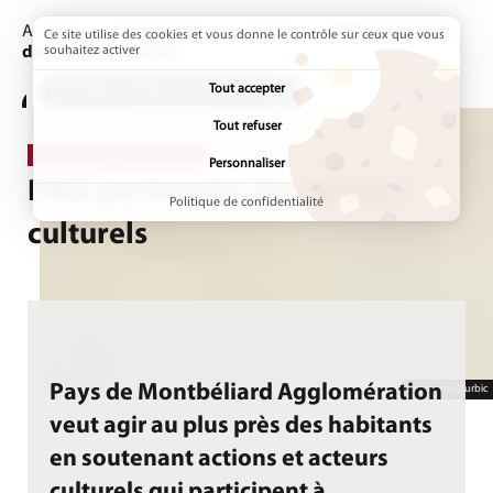
Accueil
Sortir/Bouger
Culture
Page active :
PMA partenaire
Ce site utilise des cookies et vous donne le contrôle sur ceux que vous
des acteurs culturels
souhaitez activer
Tout accepter
ADDTOANY (SHARE) EST DÉSACTIVÉ.
Tout refuser
CULTURE ET PATRIMOINE
Personnaliser
PMA partenaire des acteurs
Politique de confidentialité
culturels
Pays de Montbéliard Agglomération
Stéphanie Durbic
veut agir au plus près des habitants
en soutenant actions et acteurs
culturels qui participent à