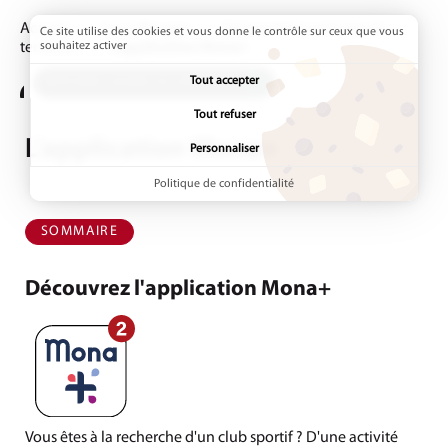
Accueil
Sortir/Bouger
Découvrir les activités du
Ce site utilise des cookies et vous donne le contrôle sur ceux que vous
territoire
souhaitez activer
Page active :
L'application Mona+
Tout accepter
ADDTOANY (SHARE) EST DÉSACTIVÉ.
Tout refuser
L'application Mona+
Personnaliser
Politique de confidentialité
SOMMAIRE
Découvrez l'application Mona+
Vous êtes à la recherche d'un club sportif ? D'une activité