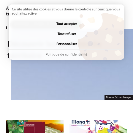
Accueil
Sortir/Bouger
Page active :
Découvrir les activités du
Ce site utilise des cookies et vous donne le contrôle sur ceux que vous
territoire
souhaitez activer
Tout accepter
ADDTOANY (SHARE) EST DÉSACTIVÉ.
Tout refuser
Découvrir les activités du
Personnaliser
territoire
Politique de confidentialité
Maeva Schamberger