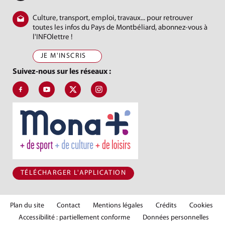
Culture, transport, emploi, travaux... pour retrouver
toutes les infos du Pays de Montbéliard, abonnez-vous à
l'INFOlettre !
JE M'INSCRIS
Suivez-nous sur les réseaux :
Suivez-nous sur Facebook, J'aime le Pays de Montbéliard
Suivez-nous sur Youtube, Pays de Montbéliard Agglomé
Suivez-nous sur X, Pays de Montbéliard
Suivez-nous sur Instagram, Pays de Mon
TÉLÉCHARGER L'APPLICATION
Plan du site
Contact
Mentions légales
Crédits
Cookies
Accessibilité : partiellement conforme
Données personnelles