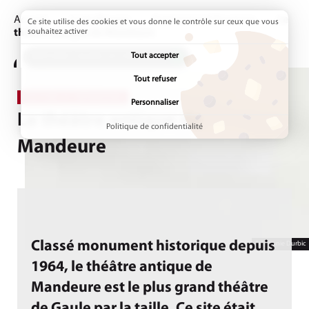
Accueil
Sortir/Bouger
Patrimoine & Tourisme
Page ac
Le
Ce site utilise des cookies et vous donne le contrôle sur ceux que vous
théâtre antique de Mandeure
souhaitez activer
Tout accepter
ADDTOANY (SHARE) EST DÉSACTIVÉ.
Tout refuser
CULTURE ET PATRIMOINE
Personnaliser
Le théâtre antique de
Politique de confidentialité
Mandeure
Classé monument historique depuis
Stéphanie Durbic
1964, le théâtre antique de
Mandeure est le plus grand théâtre
de Gaule par la taille. Ce site était