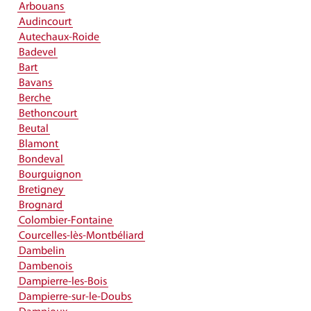
Arbouans
Audincourt
Autechaux-Roide
Badevel
Bart
Bavans
Berche
Bethoncourt
Beutal
Blamont
Bondeval
Bourguignon
Bretigney
Brognard
Colombier-Fontaine
Courcelles-lès-Montbéliard
Dambelin
Dambenois
Dampierre-les-Bois
Dampierre-sur-le-Doubs