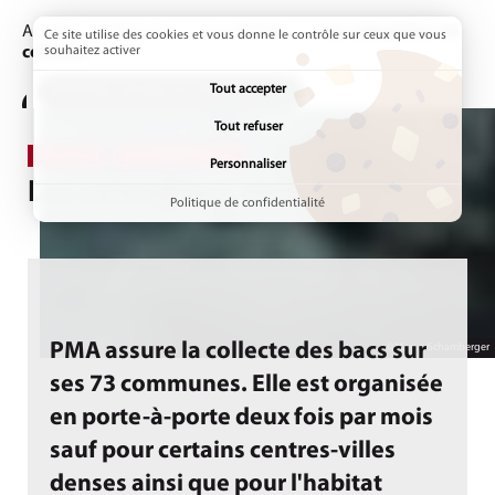
Accueil
Vivre ici
Les déchets
Page active :
Les calendriers de
Ce site utilise des cookies et vous donne le contrôle sur ceux que vous
collectes
souhaitez activer
Tout accepter
ADDTOANY (SHARE) EST DÉSACTIVÉ.
Tout refuser
DÉCHETS
ENVIRONNEMENT
Personnaliser
Les calendriers de collectes
Politique de confidentialité
PMA assure la collecte des bacs sur
©Maeva Schamberger
ses 73 communes. Elle est organisée
en porte-à-porte deux fois par mois
sauf pour certains centres-villes
denses ainsi que pour l'habitat