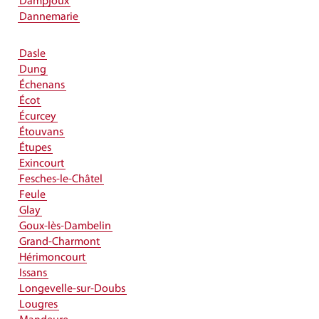
Dampjoux
Dannemarie
Dasle
Dung
Échenans
Écot
Écurcey
Étouvans
Étupes
Exincourt
Fesches-le-Châtel
Feule
Glay
Goux-lès-Dambelin
Grand-Charmont
Hérimoncourt
Issans
Longevelle-sur-Doubs
Lougres