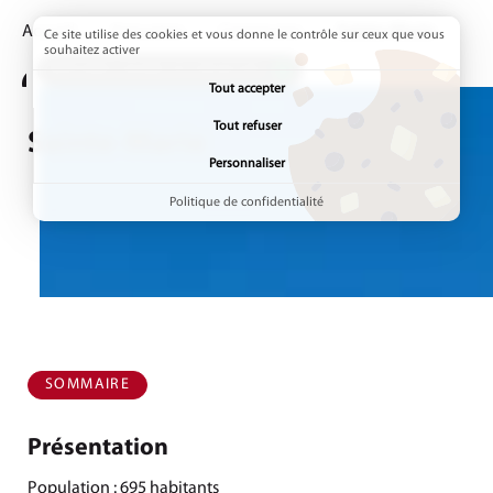
Accueil
Annuaires
Communes
Page active :
Sainte-Marie
Ce site utilise des cookies et vous donne le contrôle sur ceux que vous
souhaitez activer
ADDTOANY (SHARE) EST DÉSACTIVÉ.
Tout accepter
Tout refuser
Sainte-Marie
Personnaliser
Politique de confidentialité
SOMMAIRE
Présentation
Population : 695 habitants