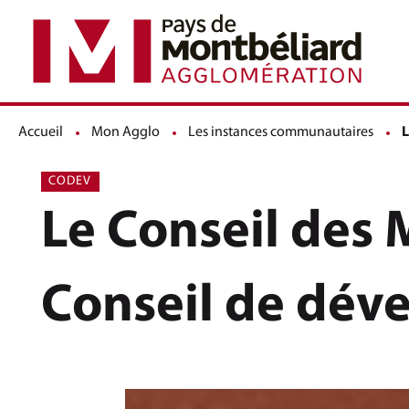
Accueil
Mon Agglo
Les instances communautaires
P
L
CODEV
Le Conseil des M
Conseil de dé