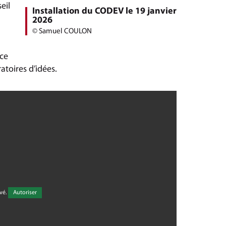
eil
Installation du CODEV le 19 janvier
2026
© Samuel COULON
nce
atoires d’idées.
vé.
Autoriser