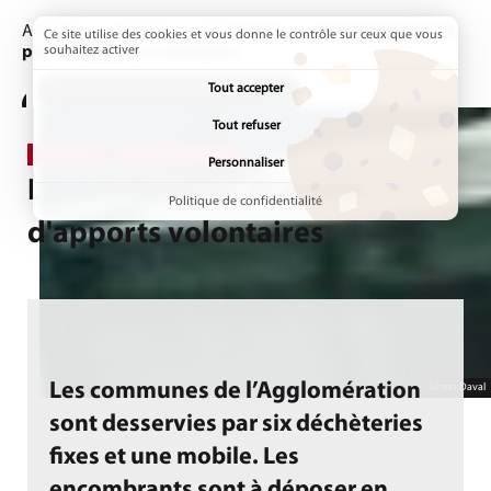
Accueil
Vivre ici
Les déchets
Page active :
Les déchèteries et
Ce site utilise des cookies et vous donne le contrôle sur ceux que vous
points d'apports volontaires
souhaitez activer
Tout accepter
ADDTOANY (SHARE) EST DÉSACTIVÉ.
Tout refuser
DÉCHETS
ENVIRONNEMENT
Personnaliser
Les déchèteries et points
Politique de confidentialité
d'apports volontaires
Les communes de l’Agglomération
Simon Daval
sont desservies par six déchèteries
fixes et une mobile. Les
encombrants sont à déposer en