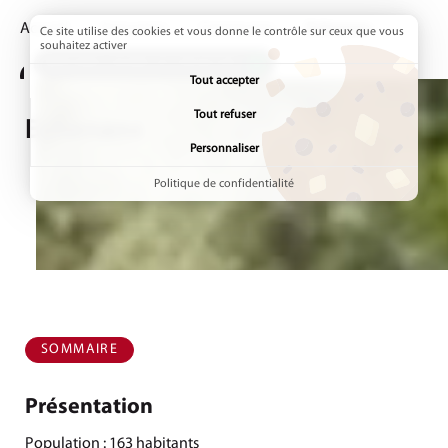
Accueil
Annuaires
Communes
Page active :
Echenans
Ce site utilise des cookies et vous donne le contrôle sur ceux que vous
souhaitez activer
ADDTOANY (SHARE) EST DÉSACTIVÉ.
Tout accepter
Tout refuser
Echenans
Personnaliser
Politique de confidentialité
SOMMAIRE
Présentation
Population : 163 habitants