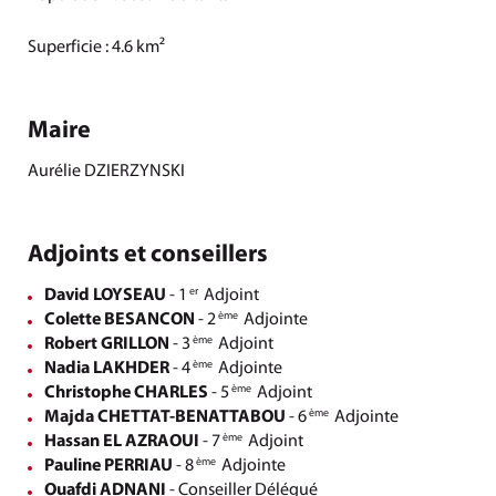
Superficie : 4.6 km²
Maire
Aurélie DZIERZYNSKI
Adjoints et conseillers
David LOYSEAU
- 1
Adjoint
er
Colette BESANCON
- 2
Adjointe
ème
Robert GRILLON
- 3
Adjoint
ème
Nadia LAKHDER
- 4
Adjointe
ème
Christophe CHARLES
- 5
Adjoint
ème
Majda CHETTAT-BENATTABOU
- 6
Adjointe
ème
Hassan EL AZRAOUI
- 7
Adjoint
ème
Pauline PERRIAU
- 8
Adjointe
ème
Ouafdi ADNANI
- Conseiller Délégué