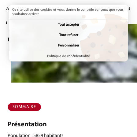
Accueil
Annuaires
Communes
Page active :
Grand-Charmont
Ce site utilise des cookies et vous donne le contrôle sur ceux que vous
souhaitez activer
ADDTOANY (SHARE) EST DÉSACTIVÉ.
Tout accepter
Tout refuser
Grand-Charmont
Personnaliser
Politique de confidentialité
SOMMAIRE
Présentation
Population : 5859 habitants