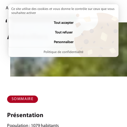
Accueil
Annuaires
Communes
Page active :
Abbévillers
Ce site utilise des cookies et vous donne le contrôle sur ceux que vous
souhaitez activer
ADDTOANY (SHARE) EST DÉSACTIVÉ.
Tout accepter
Tout refuser
Abbévillers
Personnaliser
Politique de confidentialité
SOMMAIRE
Présentation
Population : 1079 habitants