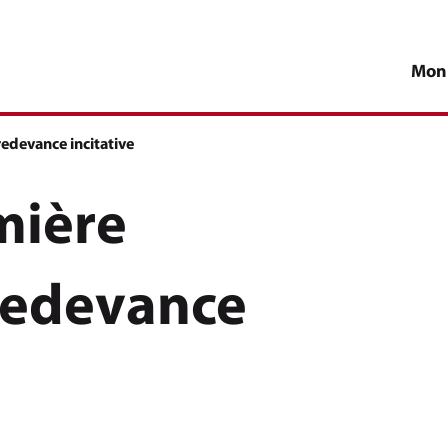
Mon
redevance incitative
mière
 redevance