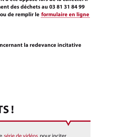
ement des déchets au 03 81 31 84 99
 ou de remplir le
formulaire en ligne
 concernant la redevance incitative
S !
ne
série de vidéos
pour inciter