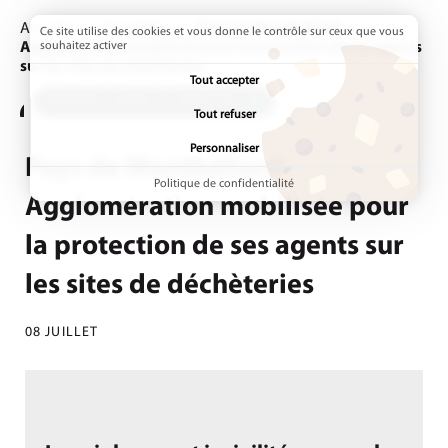
Accueil
Actualités
Page active :
Pays de Montbéliard
Ce site utilise des cookies et vous donne le contrôle sur ceux que vous
Agglomération mobilisée pour la protection de ses agents
souhaitez activer
sur les sites de déchèteries
Tout accepter
ADDTOANY (SHARE) EST DÉSACTIVÉ.
Tout refuser
Personnaliser
Pays de Montbéliard
Politique de confidentialité
Agglomération mobilisée pour
la protection de ses agents sur
les sites de déchèteries
08 JUILLET