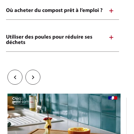
Où acheter du compost prêt à l’emploi ?
Utiliser des poules pour réduire ses
déchets
Précédent
Suivant
- Les 