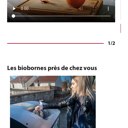
©
Le
1
/
2
Les biobornes près de chez vous