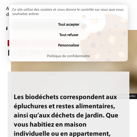
Accueil
Vivre ici
Les déchets
Réduire et trier ses
Ce site utilise des cookies et vous donne le contrôle sur ceux que vous
déchets
souhaitez activer
Page active :
Le tri des biodéchets
Tout accepter
ADDTOANY (SHARE) EST DÉSACTIVÉ.
Tout refuser
DÉCHETS
ENVIRONNEMENT
Personnaliser
Le tri des biodéchets
Politique de confidentialité
Les biodéchets correspondent aux
Stéphanie Durbic
épluchures et restes alimentaires,
ainsi qu’aux déchets de jardin. Que
vous habitiez en maison
individuelle ou en appartement,