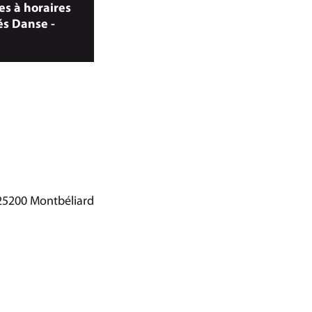
es à horaires
s Danse -
25200 Montbéliard