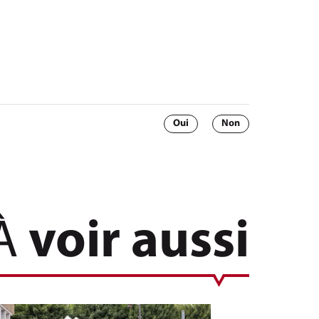
Oui
Non
À
voir aussi