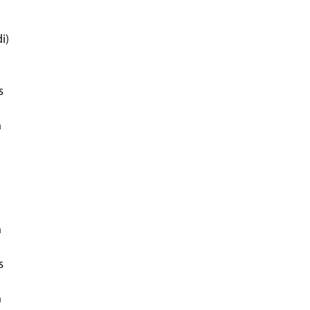
i)
s
h
h
s
h