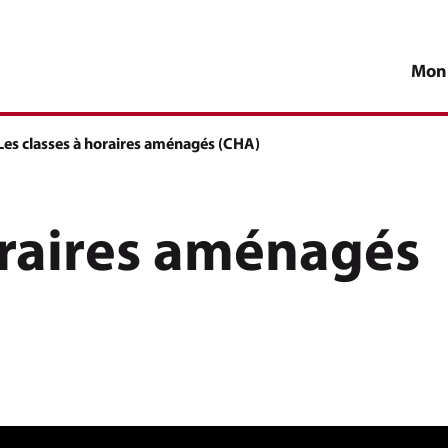
Mon
Page active :
Les classes à horaires aménagés (CHA)
oraires aménagés