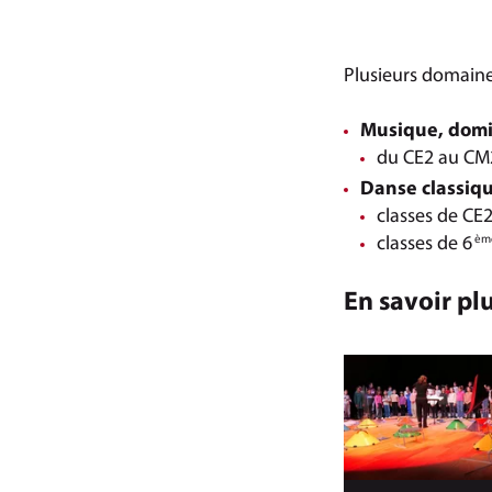
Plusieurs domaines
Musique, domi
du CE2 au CM2
Danse classiq
classes de CE
classes de 6
èm
En savoir pl