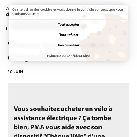
Accueil
Actualités
Page active :
"Chèque Vélo" : les critères
Ce site utilise des cookies et vous donne le contrôle sur ceux que vous
d'éligibilité évoluent !
souhaitez activer
Tout accepter
ADDTOANY (SHARE) EST DÉSACTIVÉ.
Tout refuser
"Chèque Vélo" : les critères
Personnaliser
d'éligibilité évoluent !
Politique de confidentialité
30 JUIN
Vous souhaitez acheter un vélo à
assistance électrique ? Ça tombe
bien, PMA vous aide avec son
dispositif "Chèque Vélo" d'une