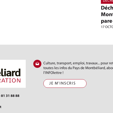
DÉCH
Déch
Montb
pare
17 OCT
Culture, transport, emploi, travaux... pour r
toutes les infos du Pays de Montbéliard, ab
l'INFOlettre !
JE M'INSCRIS
) 81 31 88 88
t