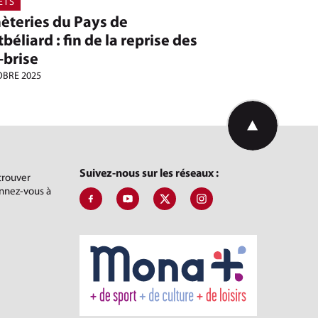
ETS
èteries du Pays de
éliard : fin de la reprise des
-brise
OBRE 2025
Retourner en hau
Suivez-nous sur les réseaux :
etrouver
onnez-vous à
Suivez-nous sur Facebook, J'aime le Pays de
Suivez-nous sur Youtube, Pays de Mo
Suivez-nous sur X, Pays de Mo
Suivez-nous sur Instagr