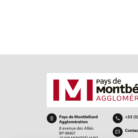
Pays de Montbéliard
+33 (3
Agglomération
8 avenue des Alliés
Contac
BP 98407