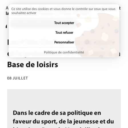
Accueil
Actualités
Page active :
Les P’tits Champions : le sport et
Ce site utilise des cookies et vous donne le contrôle sur ceux que vous
la prévention à l’honneur à la Base de loisirs
souhaitez activer
Tout accepter
ADDTOANY (SHARE) EST DÉSACTIVÉ.
Tout refuser
Les P’tits Champions : le sport
Personnaliser
et la prévention à l’honneur à la
Politique de confidentialité
Base de loisirs
08 JUILLET
Dans le cadre de sa politique en
faveur du sport, de la jeunesse et du