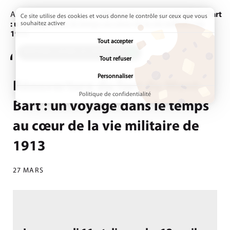
Accueil
Actualités
Page active :
Réouverture du fort du Mont-Bart
Ce site utilise des cookies et vous donne le contrôle sur ceux que vous
: un voyage dans le temps au cœur de la vie militaire de
souhaitez activer
1913
Tout accepter
ADDTOANY (SHARE) EST DÉSACTIVÉ.
Tout refuser
Personnaliser
Réouverture du fort du Mont-
Politique de confidentialité
Bart : un voyage dans le temps
au cœur de la vie militaire de
1913
27 MARS