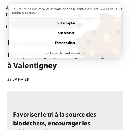
Accueil
Actualités
Page active :
Un nouveau site de compostage
Ce site utilise des cookies et vous donne le contrôle sur ceux que vous
partagé inauguré à Valentigney
souhaitez activer
Tout accepter
ADDTOANY (SHARE) EST DÉSACTIVÉ.
Tout refuser
Un nouveau site de
Personnaliser
compostage partagé inauguré
Politique de confidentialité
à Valentigney
28 JANVIER
Favoriser le tri à la source des
biodéchets, encourager les