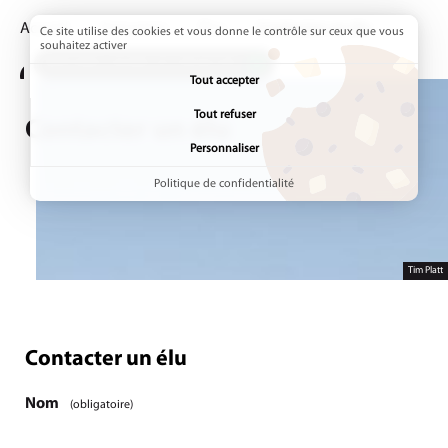
Accueil
Annuaires
Élus
Page active :
Contacter un élu
Ce site utilise des cookies et vous donne le contrôle sur ceux que vous
souhaitez activer
ADDTOANY (SHARE) EST DÉSACTIVÉ.
Tout accepter
Tout refuser
Contacter un élu
Personnaliser
Politique de confidentialité
Tim Platt
Contacter un élu
Étape
1
/1
Nom
(obligatoire)