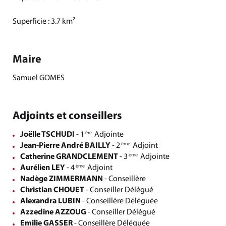
Superficie : 3.7 km²
Maire
Samuel GOMES
Adjoints et conseillers
Joëlle TSCHUDI
- 1
Adjointe
ère
Jean-Pierre André BAILLY
- 2
Adjoint
ème
Catherine GRANDCLEMENT
- 3
Adjointe
ème
Aurélien LEY
- 4
Adjoint
ème
Nadège ZIMMERMANN
- Conseillère
Christian CHOUET
- Conseiller Délégué
Alexandra LUBIN
- Conseillère Déléguée
Azzedine AZZOUG
- Conseiller Délégué
Emilie GASSER
- Conseillère Déléguée