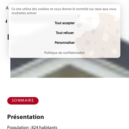
Accueil
Annuaires
Communes
Page active :
Badevel
Ce site utilise des cookies et vous donne le contrôle sur ceux que vous
souhaitez activer
ADDTOANY (SHARE) EST DÉSACTIVÉ.
Tout accepter
Tout refuser
Badevel
Personnaliser
Politique de confidentialité
SOMMAIRE
Présentation
Population : 824 habitants