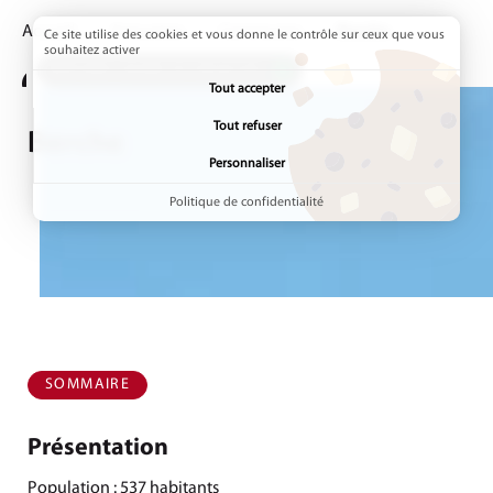
Accueil
Annuaires
Communes
Page active :
Berche
Ce site utilise des cookies et vous donne le contrôle sur ceux que vous
souhaitez activer
ADDTOANY (SHARE) EST DÉSACTIVÉ.
Tout accepter
Tout refuser
Berche
Personnaliser
Politique de confidentialité
SOMMAIRE
Présentation
Population : 537 habitants