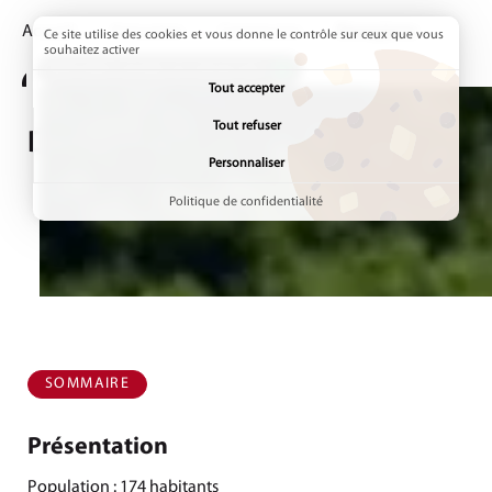
Accueil
Annuaires
Communes
Page active :
Dampjoux
Ce site utilise des cookies et vous donne le contrôle sur ceux que vous
souhaitez activer
ADDTOANY (SHARE) EST DÉSACTIVÉ.
Tout accepter
Tout refuser
Dampjoux
Personnaliser
Politique de confidentialité
SOMMAIRE
Présentation
Population : 174 habitants