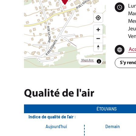
Lun
Mar
Mer
Jeu
Ven
Acc
MapLibre
S'y ren
Qualité de l'air