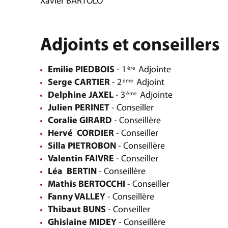
Xavier BARTOLO
Adjoints et conseillers
Emilie PIEDBOIS
- 1
Adjointe
ère
Serge CARTIER
- 2
Adjoint
ème
Delphine JAXEL
- 3
Adjointe
ème
Julien PERINET
- Conseiller
Coralie GIRARD
- Conseillère
Hervé CORDIER
- Conseiller
Silla PIETROBON
- Conseillère
Valentin FAIVRE
- Conseiller
Léa BERTIN
- Conseillère
Mathis BERTOCCHI
- Conseiller
Fanny VALLEY
- Conseillère
Thibaut BUNS
- Conseiller
Ghislaine MIDEY
- Conseillère