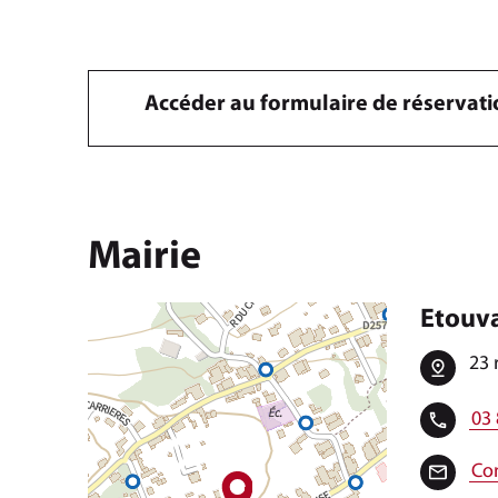
Accéder au formulaire de réservat
Mairie
Etouv
23 
03 
Con