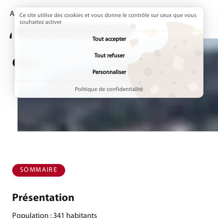
Accueil
Annuaires
Communes
Page active :
Glay
Ce site utilise des cookies et vous donne le contrôle sur ceux que vous
souhaitez activer
ADDTOANY (SHARE) EST DÉSACTIVÉ.
Tout accepter
Tout refuser
Glay
Personnaliser
Politique de confidentialité
SOMMAIRE
Présentation
Population : 341 habitants