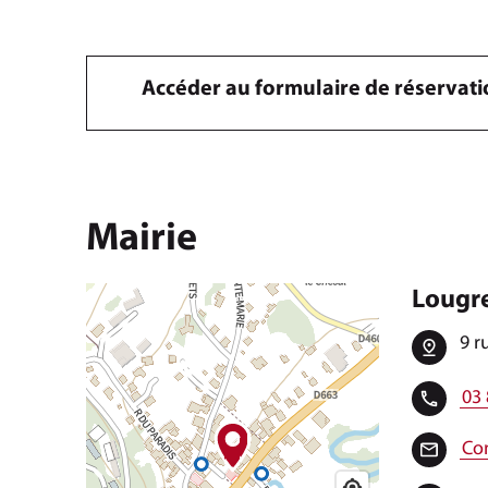
Accéder au formulaire de réservat
Mairie
Lougr
9 r
03 
Con