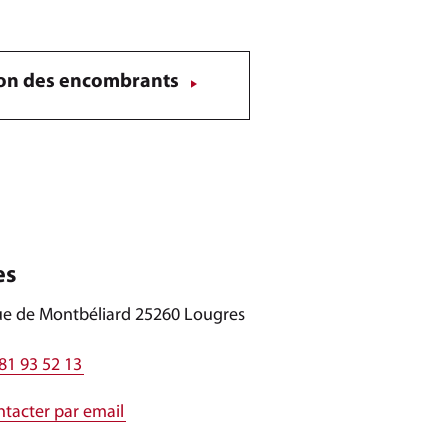
ion des encombrants
es
ue de Montbéliard 25260 Lougres
81 93 52 13
tacter par email