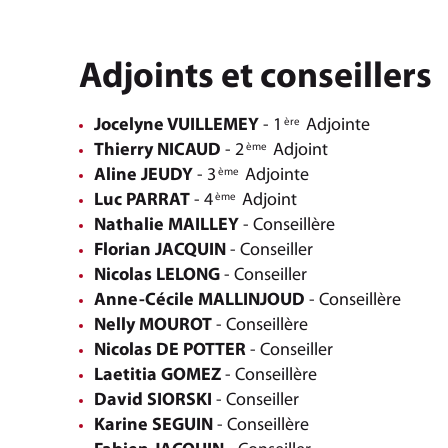
Adjoints et conseillers
Jocelyne VUILLEMEY
- 1
Adjointe
ère
Thierry NICAUD
- 2
Adjoint
ème
Aline JEUDY
- 3
Adjointe
ème
Luc PARRAT
- 4
Adjoint
ème
Nathalie MAILLEY
- Conseillère
Florian JACQUIN
- Conseiller
Nicolas LELONG
- Conseiller
Anne-Cécile MALLINJOUD
- Conseillère
Nelly MOUROT
- Conseillère
Nicolas DE POTTER
- Conseiller
Laetitia GOMEZ
- Conseillère
David SIORSKI
- Conseiller
Karine SEGUIN
- Conseillère