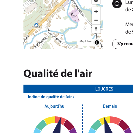
Lun
de 
Mer
de 
MapLibre
S'y ren
Qualité de l'air