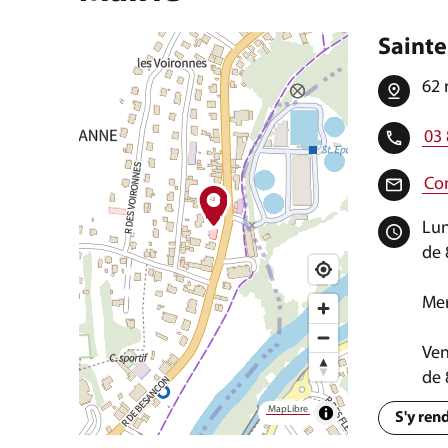
Saint
62 
03 
Con
Lun
de 
Mer
Ven
de 
MapLibre
S'y ren