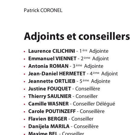
Patrick CORONEL
Adjoints et conseillers
Laurence CILICHINI
- 1
Adjointe
ère
Emmanuel VIENNET
- 2
Adjoint
ème
Antonia ROMAN
- 3
Adjointe
ème
Jean-Daniel HERMETET
- 4
Adjoint
ème
Jeannette ORTLIEB
- 5
Adjointe
ème
Justine FOUQUET
- Conseillère
Thierry SAULNIER
- Conseiller
Camille WASNER
- Conseiller Délégué
Carole POUTINZEFF
- Conseillère
Flavien BERGER
- Conseiller
Danijela MARILA
- Conseillère
Maxime BEL
- Conseiller