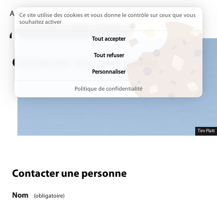
Accueil
Page active :
Contacter une personne
Ce site utilise des cookies et vous donne le contrôle sur ceux que vous
souhaitez activer
ADDTOANY (SHARE) EST DÉSACTIVÉ.
Tout accepter
Tout refuser
Contacter une personne
Personnaliser
Politique de confidentialité
Tim Platt
Contacter une personne
Étape
1
/1
Nom
(obligatoire)