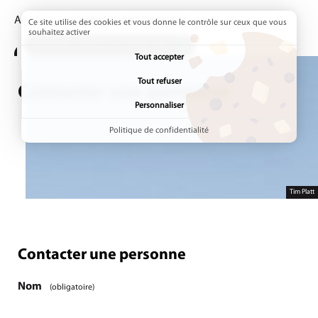
Accueil
Page active :
Contacter une personne
Ce site utilise des cookies et vous donne le contrôle sur ceux que vous
souhaitez activer
ADDTOANY (SHARE) EST DÉSACTIVÉ.
Tout accepter
Tout refuser
Contacter une personne
Personnaliser
Politique de confidentialité
Tim Platt
Contacter une personne
Étape
1
/1
Nom
(obligatoire)