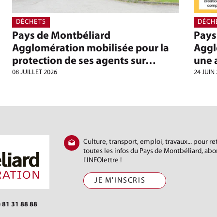
DÉCHETS
DÉCH
Pays de Montbéliard
Pays
Agglomération mobilisée pour la
Aggl
protection de ses agents sur…
une 
08 JUILLET 2026
24 JUIN
Culture, transport, emploi, travaux... pour r
toutes les infos du Pays de Montbéliard, ab
l'INFOlettre !
JE M'INSCRIS
) 81 31 88 88