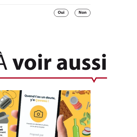
Oui
Non
À
voir aussi