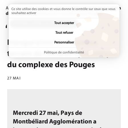
Accueil
Actualités
Page active :
Inauguration du nouveau terrain
Ce site utilise des cookies et vous donne le contrôle sur ceux que vous
de football synthétique du complexe des Pouges
souhaitez activer
Tout accepter
ADDTOANY (SHARE) EST DÉSACTIVÉ.
Tout refuser
Inauguration du nouveau
Personnaliser
terrain de football synthétique
Politique de confidentialité
du complexe des Pouges
27 MAI
Mercredi 27 mai, Pays de
Montbéliard Agglomération a