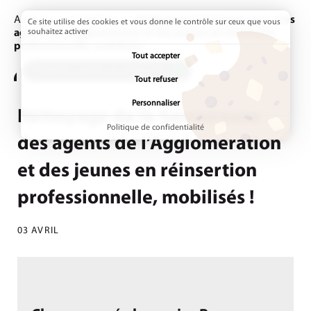
Accueil
Actualités
Page active :
Nettoyage de la Savoureuse : des
Ce site utilise des cookies et vous donne le contrôle sur ceux que vous
agents de l’Agglomération et des jeunes en réinsertion
souhaitez activer
professionnelle, mobilisés !
Tout accepter
ADDTOANY (SHARE) EST DÉSACTIVÉ.
Tout refuser
Personnaliser
Nettoyage de la Savoureuse :
Politique de confidentialité
des agents de l’Agglomération
et des jeunes en réinsertion
professionnelle, mobilisés !
03 AVRIL