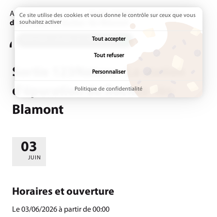
Accueil
Agenda
Page active :
Sortie 123Nature : La station
Ce site utilise des cookies et vous donne le contrôle sur ceux que vous
d'épuration de Roches- lès-Blamont
souhaitez activer
Tout accepter
ADDTOANY (SHARE) EST DÉSACTIVÉ.
Tout refuser
Sortie 123Nature : La station
Personnaliser
d'épuration de Roches- lès-
Politique de confidentialité
Blamont
03
LE
JUIN
Horaires et ouverture
Le 03/06/2026 à partir de 00:00