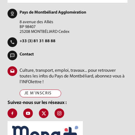
Pays de Montbéliard Agglomération
8 avenue des Alliés
BP 98407
25208 MONTBÉLIARD Cedex
+33 (3) 81 31 88 88
Contact
Culture, transport, emploi, travaux... pour retrouver
toutes les infos du Pays de Montbéliard, abonnez-vous à
l'INFOlettre !
JE M'INSCRIS
Suivez-nous sur les réseaux :
Suivez-nous sur Facebook, J'aime le Pays de Montbéliard
Suivez-nous sur Youtube, Pays de Montbéliard Agglomé
Suivez-nous sur X, Pays de Montbéliard
Suivez-nous sur Instagram, Pays de Mon