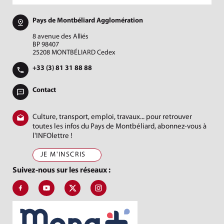
Pays de Montbéliard Agglomération
8 avenue des Alliés
BP 98407
25208 MONTBÉLIARD Cedex
+33 (3) 81 31 88 88
Contact
Culture, transport, emploi, travaux... pour retrouver
toutes les infos du Pays de Montbéliard, abonnez-vous à
l'INFOlettre !
JE M'INSCRIS
Suivez-nous sur les réseaux :
Suivez-nous sur Facebook, J'aime le Pays de Montbéliard
Suivez-nous sur Youtube, Pays de Montbéliard Agglomé
Suivez-nous sur X, Pays de Montbéliard
Suivez-nous sur Instagram, Pays de Mon