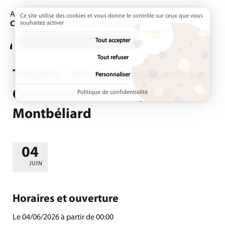
Accueil
Agenda
Page active :
Théâtre : Art dramatique #1 au
Ce site utilise des cookies et vous donne le contrôle sur ceux que vous
Conservatoire du Pays de Montbéliard
souhaitez activer
Tout accepter
ADDTOANY (SHARE) EST DÉSACTIVÉ.
Tout refuser
Théâtre : Art dramatique #1 au
Personnaliser
Conservatoire du Pays de
Politique de confidentialité
Montbéliard
04
LE
JUIN
Horaires et ouverture
Le 04/06/2026 à partir de 00:00