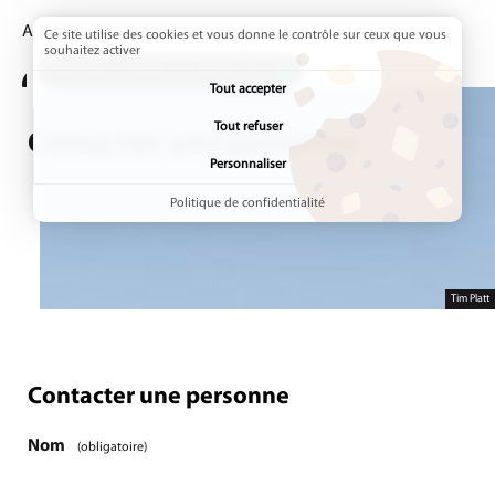
Accueil
Page active :
Contacter une personne
Ce site utilise des cookies et vous donne le contrôle sur ceux que vous
souhaitez activer
ADDTOANY (SHARE) EST DÉSACTIVÉ.
Tout accepter
Tout refuser
Contacter une personne
Personnaliser
Politique de confidentialité
Tim Platt
Contacter une personne
Étape
1
/1
Nom
(obligatoire)