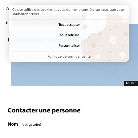
Accueil
Page active :
Contacter une personne
Ce site utilise des cookies et vous donne le contrôle sur ceux que vous
souhaitez activer
ADDTOANY (SHARE) EST DÉSACTIVÉ.
Tout accepter
Tout refuser
Contacter une personne
Personnaliser
Politique de confidentialité
Tim Platt
Contacter une personne
Étape
1
/1
Nom
(obligatoire)